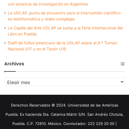
con estancia de investigación en Argentina
La UDLAP, punto de encuentro para el intercambio científico
en bioinformática y redes complejas
La Capilla del Arte UDLAP se suma a la Feria Internacional del
Libro en Puebla
Staff de futbol americano de la UDLAP asiste al 9.º Torneo
Nacional U17 y en el Tazón U19
Archivos
Archivos
Derechos Reservados © 2024. Universidad de las Américas
Puebla. Ex hacienda Sta. Catarina Mártir S/N. San Andrés Cholula,
Puebla. C.P. 72810. México. Conmutador: 222 229 20 00 |