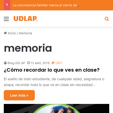
La convivencia familiar marca el cierre del Curso de Verano de Escuelas Aztecas
Menu
B
Inicio
/
memoria
memoria
Blog UDLAP
13 abril, 2016
1,617
¿Cómo recordar lo que ves en clase?
El sueño de todo estudiante, de cualquier edad, asignatura o
etapa; recordar todo lo que ve en clase sin necesidad…
Leer más »