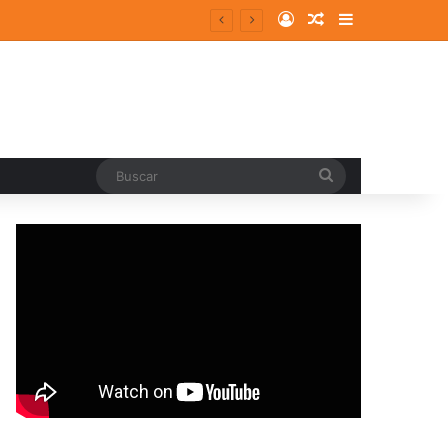
Log In
Random Article
Sidebar
Buscar