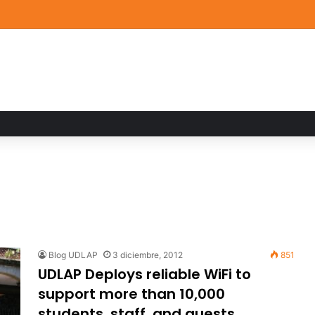
ia familiar marca el cierre del Curso de Verano de Escuelas Aztecas
Blog UDLAP
3 diciembre, 2012
851
UDLAP Deploys reliable WiFi to
support more than 10,000
students, staff, and guests