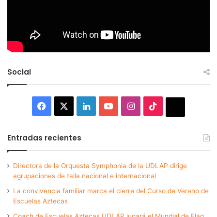
Social
Facebook
X
LinkedIn
YouTube
Instagram
TikTok
Thread
Entradas recientes
Directora de la Orquesta Symphonia de la UDLAP dirige
agrupaciones de talla nacional e internacional
La convivencia familiar marca el cierre del Curso de Verano de
Escuelas Aztecas
Coach de Escuelas Aztecas UDLAP jugará el Mundial de Flag