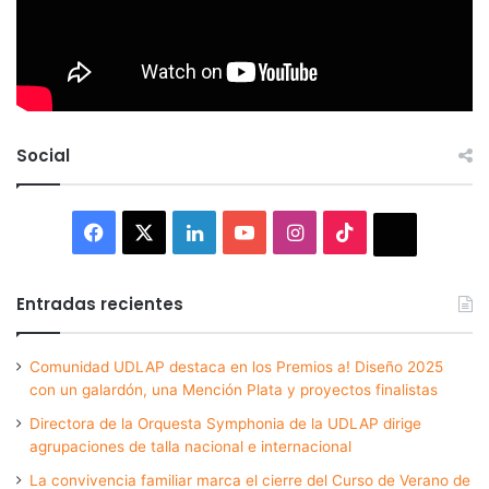
Social
Facebook
X
LinkedIn
YouTube
Instagram
TikTok
Thread
Entradas recientes
Comunidad UDLAP destaca en los Premios a! Diseño 2025
con un galardón, una Mención Plata y proyectos finalistas
Directora de la Orquesta Symphonia de la UDLAP dirige
agrupaciones de talla nacional e internacional
La convivencia familiar marca el cierre del Curso de Verano de