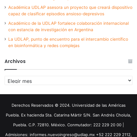
Académica UDLAP asesora un proyecto que creará dispositivo
capaz de clasificar episodios ansioso-depresivos
Académico de la UDLAP fortalece colaboración internacional
con estancia de investigación en Argentina
La UDLAP, punto de encuentro para el intercambio científico
en bioinformática y redes complejas
Archivos
Archivos
Derechos Reservados © 2024. Universidad de las Américas
Puebla. Ex hacienda Sta. Catarina Mártir S/N. San Andrés Cholula,
Puebla. C.P. 72810. México. Conmutador: 222 229 20 00 |
Admisiones: informes.nuevoingreso@udlap.mx +52 222 229 2112,