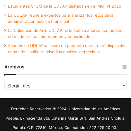
Estudiantes STEM de la UDLAP destacan en el MUTVI 2026
La UDLAP reúne a expertos para analizar los retos de la
administración pública municipal
La Colección de Arte UDLAP fortalece su acervo con nuevas
obras de artistas emergentes y consolidados
Académica UDLAP asesora un proyecto que creará dispositivo
capaz de clasificar episodios ansioso-depresivos
Archivos
Archivos
Derechos Reservados © 2024. Universidad de las Américas
Puebla. Ex hacienda Sta. Catarina Mártir S/N. San Andrés Cholula,
Puebla. C.P. 72810. México. Conmutador: 222 229 20 00 |