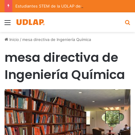
Estudiantes STEM de la UDLAP destacan en el MUTVI 2026
Menu
B
Inicio
/
mesa directiva de Ingeniería Química
mesa directiva de
Ingeniería Química