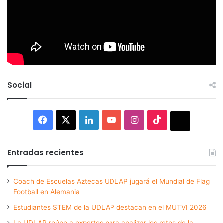
Social
Facebook
X
LinkedIn
YouTube
Instagram
TikTok
Thread
Entradas recientes
Coach de Escuelas Aztecas UDLAP jugará el Mundial de Flag
Football en Alemania
Estudiantes STEM de la UDLAP destacan en el MUTVI 2026
La UDLAP reúne a expertos para analizar los retos de la