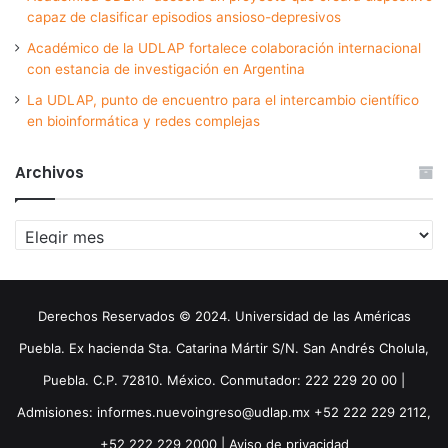
capaz de clasificar episodios ansioso-depresivos
Académico de la UDLAP fortalece colaboración internacional
con estancia de investigación en Argentina
La UDLAP, punto de encuentro para el intercambio científico
en bioinformática y redes complejas
Archivos
Archivos
Derechos Reservados © 2024. Universidad de las Américas
Puebla. Ex hacienda Sta. Catarina Mártir S/N. San Andrés Cholula,
Puebla. C.P. 72810. México. Conmutador: 222 229 20 00 |
Admisiones: informes.nuevoingreso@udlap.mx +52 222 229 2112,
+52 222 229 2000 |
Aviso de privacidad