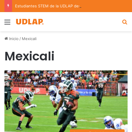
Estudiantes STEM de la UDLAP destacan en el MUTVI 2026
Menu
B
Inicio
/
Mexicali
Mexicali