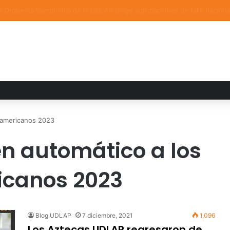
a familiar marca el cierre del Curso de Verano de Escuelas Aztecas
anamericanos 2023
en automático a los
canos 2023
Blog UDLAP
7 diciembre, 2021
1,096
Los Aztecas UDLAP regresaron de