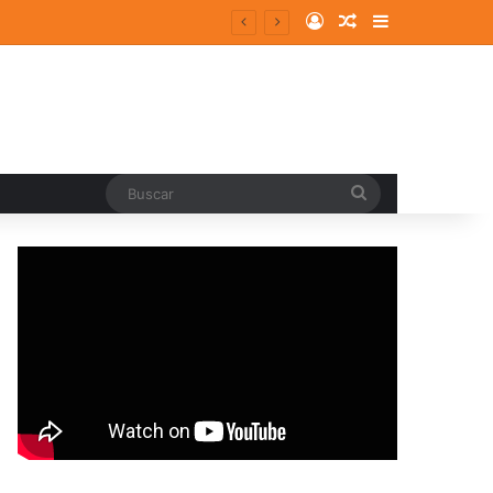
Log In
Random Article
Sidebar
entes y consolidados
Buscar