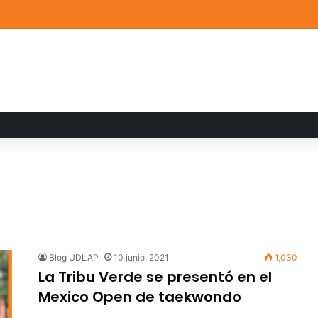
de Arte UDLAP fortalece su acervo con nuevas obras de artistas emerg
Blog UDLAP
10 junio, 2021
1,030
La Tribu Verde se presentó en el
Mexico Open de taekwondo