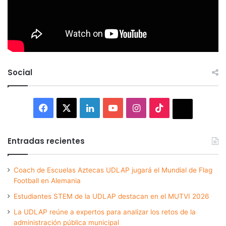
Social
Facebook
X
LinkedIn
YouTube
Instagram
TikTok
Thread
Entradas recientes
Coach de Escuelas Aztecas UDLAP jugará el Mundial de Flag
Football en Alemania
Estudiantes STEM de la UDLAP destacan en el MUTVI 2026
La UDLAP reúne a expertos para analizar los retos de la
administración pública municipal