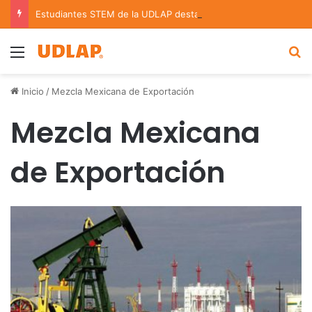
Estudiantes STEM de la UDLAP destacan en el MUTVI 2026
Menu
B
Inicio
/
Mezcla Mexicana de Exportación
Mezcla Mexicana
de Exportación