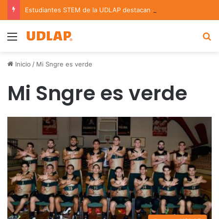
Estudiantes STEM de la UDLAP destacan en el MUTVI 2026
Menu
B
Inicio
/
Mi Sngre es verde
Mi Sngre es verde