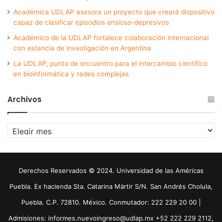
Académica UDLAP asesora un proyecto que creará dispositivo
capaz de clasificar episodios ansioso-depresivos
Académico de la UDLAP fortalece colaboración internacional
con estancia de investigación en Argentina
La UDLAP, punto de encuentro para el intercambio científico
en bioinformática y redes complejas
Archivos
Archivos
Derechos Reservados © 2024. Universidad de las Américas
Puebla. Ex hacienda Sta. Catarina Mártir S/N. San Andrés Cholula,
Puebla. C.P. 72810. México. Conmutador: 222 229 20 00 |
Admisiones: informes.nuevoingreso@udlap.mx +52 222 229 2112,