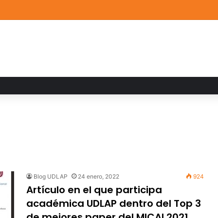
de Arte UDLAP fortalece su acervo con nuevas obras de artistas emerg
Blog UDLAP
24 enero, 2022
924
Artículo en el que participa
académica UDLAP dentro del Top 3
de mejores paper del MICAI 2021