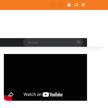
Log In
Random Article
Sidebar
entes y consolidados
Buscar