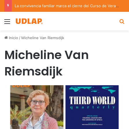
La convivencia familiar marca el cierre del Curso de Verano de Escuelas Aztecas
Menu
B
Inicio
/
Micheline Van Riemsdijk
Micheline Van
Riemsdijk