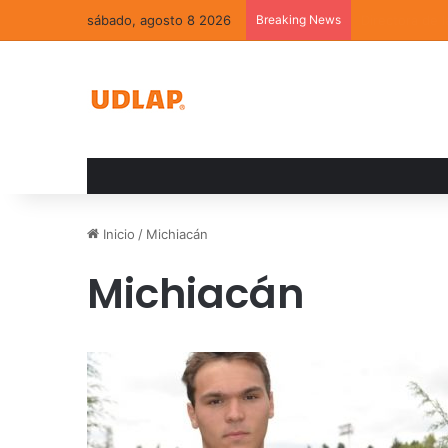
sábado, agosto 8 2026
Breaking News
La convivenci
Inicio
/
Michiacán
Michiacán