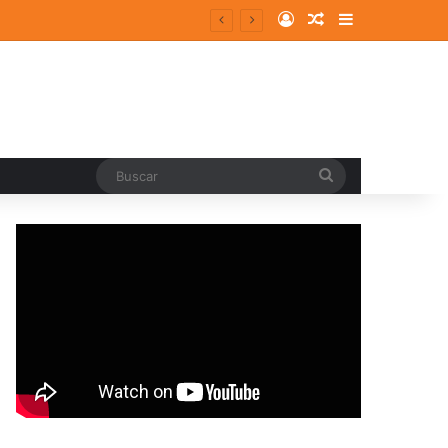
Log In
Random Article
Sidebar
Buscar