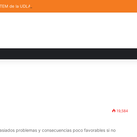
STEM de la UDLAP destacan en el MUTVI 2026
19,584
asiados problemas y consecuencias poco favorables si no