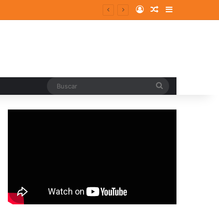
Log In
Random Article
Sidebar
Buscar