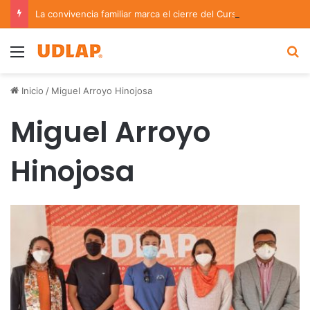
La convivencia familiar marca el cierre del Curso de Verano de Escuelas Aztecas
Menu
B
Inicio
/
Miguel Arroyo Hinojosa
Miguel Arroyo
Hinojosa