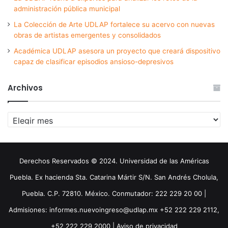
administración pública municipal
La Colección de Arte UDLAP fortalece su acervo con nuevas
obras de artistas emergentes y consolidados
Académica UDLAP asesora un proyecto que creará dispositivo
capaz de clasificar episodios ansioso-depresivos
Archivos
Archivos
Derechos Reservados © 2024. Universidad de las Américas
Puebla. Ex hacienda Sta. Catarina Mártir S/N. San Andrés Cholula,
Puebla. C.P. 72810. México. Conmutador: 222 229 20 00 |
Admisiones: informes.nuevoingreso@udlap.mx +52 222 229 2112,
+52 222 229 2000 |
Aviso de privacidad