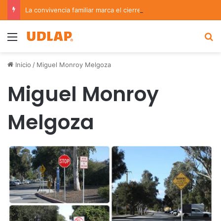
La convivencia familiar marca el cierre del Curso de Verano de Escuelas Aztecas
Menu
B
Inicio
/
Miguel Monroy Melgoza
Miguel Monroy
Melgoza