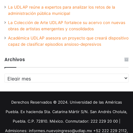
La UDLAP reúne a expertos para analizar los retos de la
administración pública municipal
La Colección de Arte UDLAP fortalece su acervo con nuevas
obras de artistas emergentes y consolidados
Académica UDLAP asesora un proyecto que creará dispositivo
capaz de clasificar episodios ansioso-depresivos
Archivos
Archivos
Derechos Reservados © 2024. Universidad de las Américas
Puebla. Ex hacienda Sta. Catarina Mártir S/N. San Andrés Cholula,
Puebla. C.P. 72810. México. Conmutador: 222 229 20 00 |
Admisiones: informes.nuevoingreso@udlap.mx +52 222 229 2112,