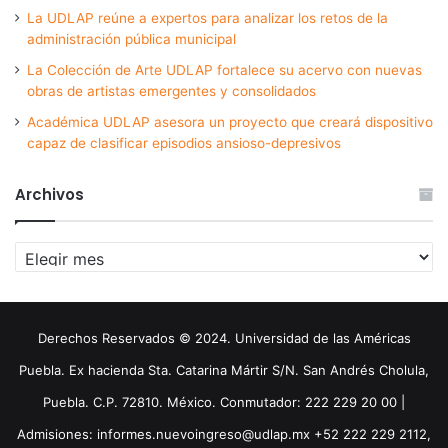
La UDLAP reúne a expertos para analizar los retos de la
administración pública municipal
La Colección de Arte UDLAP fortalece su acervo con nuevas
obras de artistas emergentes y consolidados
Académica UDLAP asesora un proyecto que creará dispositivo
capaz de clasificar episodios ansioso-depresivos
Archivos
Archivos
Derechos Reservados © 2024. Universidad de las Américas
Puebla. Ex hacienda Sta. Catarina Mártir S/N. San Andrés Cholula,
Puebla. C.P. 72810. México. Conmutador: 222 229 20 00 |
Admisiones: informes.nuevoingreso@udlap.mx +52 222 229 2112,