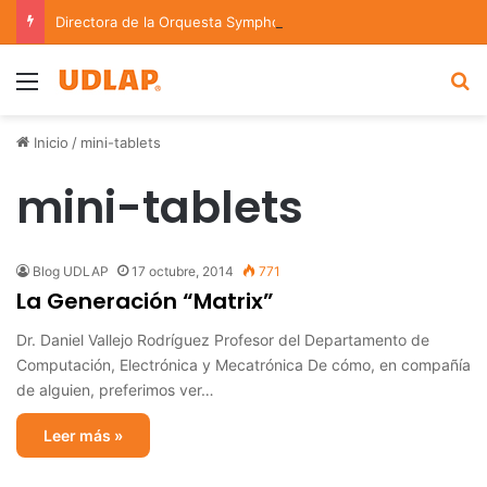
Directora de la Orquesta Symphonia de la UDLAP dirige agrupaciones de talla nacional e internacional
Menu
B
Inicio
/
mini-tablets
mini-tablets
Blog UDLAP
17 octubre, 2014
771
La Generación “Matrix”
Dr. Daniel Vallejo Rodríguez Profesor del Departamento de
Computación, Electrónica y Mecatrónica De cómo, en compañía
de alguien, preferimos ver…
Leer más »