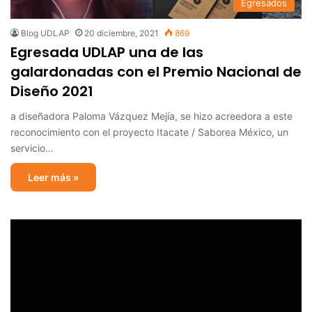
Egresados
Blog UDLAP
20 diciembre, 2021
869
Egresada UDLAP una de las
galardonadas con el Premio Nacional de
Diseño 2021
a diseñadora Paloma Vázquez Mejía, se hizo acreedora a este
reconocimiento con el proyecto Itacate / Saborea México, un
servicio…
Leer más »