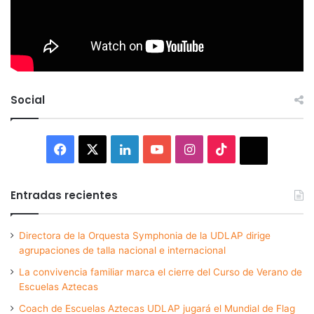
Social
Facebook
X
LinkedIn
YouTube
Instagram
TikTok
Thread
Entradas recientes
Directora de la Orquesta Symphonia de la UDLAP dirige
agrupaciones de talla nacional e internacional
La convivencia familiar marca el cierre del Curso de Verano de
Escuelas Aztecas
Coach de Escuelas Aztecas UDLAP jugará el Mundial de Flag