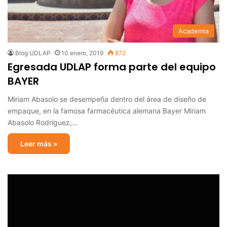
Academia
Blog UDLAP
10 enero, 2019
872
Egresada UDLAP forma parte del equipo
BAYER
Miriam Abasolo se desempeña dentro del área de diseño de
empaque, en la famosa farmacéutica alemana Bayer Miriam
Abasolo Rodríguez,…
Leer más »