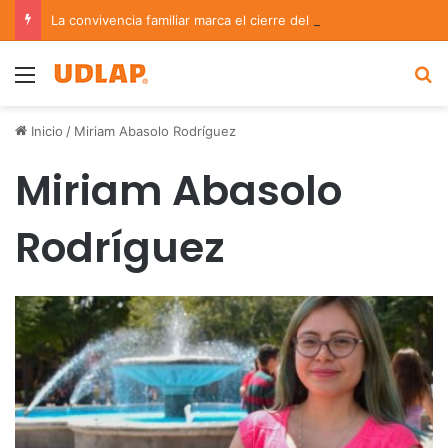
La convivencia familiar marca el cierre del Curso de Verano de Escuelas Aztecas
Menu
B
Inicio
/
Miriam Abasolo Rodríguez
Miriam Abasolo
Rodríguez