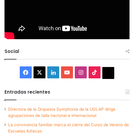
Social
Facebook
X
LinkedIn
YouTube
Instagram
TikTok
Thread
Entradas recientes
Directora de la Orquesta Symphonia de la UDLAP dirige
agrupaciones de talla nacional e internacional
La convivencia familiar marca el cierre del Curso de Verano de
Escuelas Aztecas