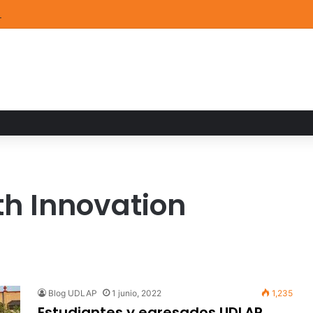
STEM de la UDLAP destacan en el MUTVI 2026
th Innovation
Blog UDLAP
1 junio, 2022
1,235
Estudiantes y egresados UDLAP,