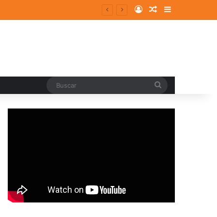
Log In
Random Article
Sidebar
Buscar