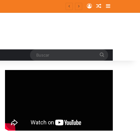
Log In
Random Article
Sidebar
Buscar