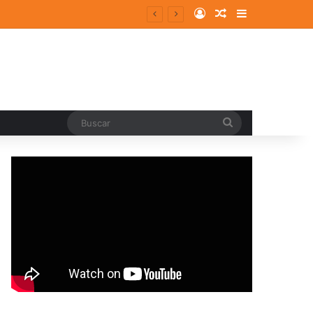
Log In
Random Article
Sidebar
Buscar