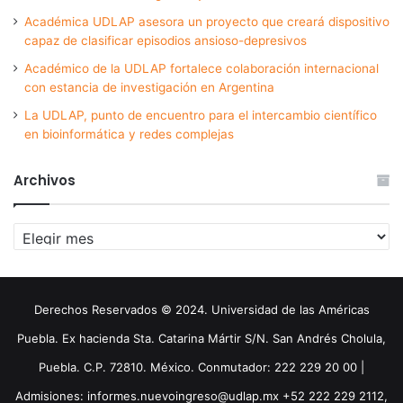
Académica UDLAP asesora un proyecto que creará dispositivo
capaz de clasificar episodios ansioso-depresivos
Académico de la UDLAP fortalece colaboración internacional
con estancia de investigación en Argentina
La UDLAP, punto de encuentro para el intercambio científico
en bioinformática y redes complejas
Archivos
Archivos
Derechos Reservados © 2024. Universidad de las Américas
Puebla. Ex hacienda Sta. Catarina Mártir S/N. San Andrés Cholula,
Puebla. C.P. 72810. México. Conmutador: 222 229 20 00 |
Admisiones: informes.nuevoingreso@udlap.mx +52 222 229 2112,