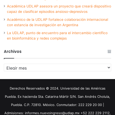
Académica UDLAP asesora un proyecto que creará dispositivo
capaz de clasificar episodios ansioso-depresivos
Académico de la UDLAP fortalece colaboración internacional
con estancia de investigación en Argentina
La UDLAP, punto de encuentro para el intercambio científico
en bioinformática y redes complejas
Archivos
Archivos
Derechos Reservados © 2024. Universidad de las Américas
Puebla. Ex hacienda Sta. Catarina Mártir S/N. San Andrés Cholula,
Puebla. C.P. 72810. México. Conmutador: 222 229 20 00 |
Admisiones: informes.nuevoingreso@udlap.mx +52 222 229 2112,