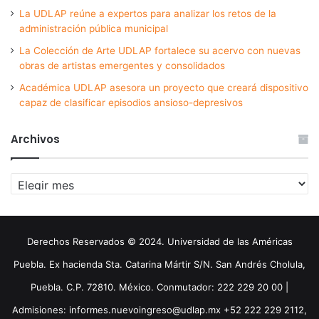
La UDLAP reúne a expertos para analizar los retos de la
administración pública municipal
La Colección de Arte UDLAP fortalece su acervo con nuevas
obras de artistas emergentes y consolidados
Académica UDLAP asesora un proyecto que creará dispositivo
capaz de clasificar episodios ansioso-depresivos
Archivos
Archivos
Derechos Reservados © 2024. Universidad de las Américas
Puebla. Ex hacienda Sta. Catarina Mártir S/N. San Andrés Cholula,
Puebla. C.P. 72810. México. Conmutador: 222 229 20 00 |
Admisiones: informes.nuevoingreso@udlap.mx +52 222 229 2112,