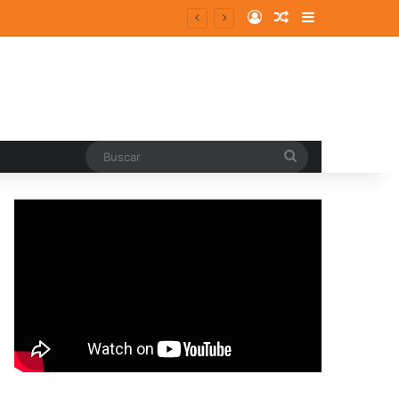
Log In
Random Article
Sidebar
Buscar