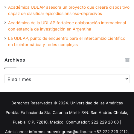
Académica UDLAP asesora un proyecto que creará dispositivo
capaz de clasificar episodios ansioso-depresivos
Académico de la UDLAP fortalece colaboración internacional
con estancia de investigación en Argentina
La UDLAP, punto de encuentro para el intercambio científico
en bioinformática y redes complejas
Archivos
Archivos
Derechos Reservados © 2024. Universidad de las Américas
Puebla. Ex hacienda Sta. Catarina Mártir S/N. San Andrés Cholula,
Puebla. C.P. 72810. México. Conmutador: 222 229 20 00 |
Admisiones: informes.nuevoingreso@udlap.mx +52 222 229 2112,