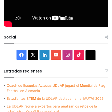
Social
Facebook
X
LinkedIn
YouTube
Instagram
TikTok
Thread
Entradas recientes
Coach de Escuelas Aztecas UDLAP jugará el Mundial de Flag
Football en Alemania
Estudiantes STEM de la UDLAP destacan en el MUTVI 2026
La UDLAP reúne a expertos para analizar los retos de la
administración pública municipal