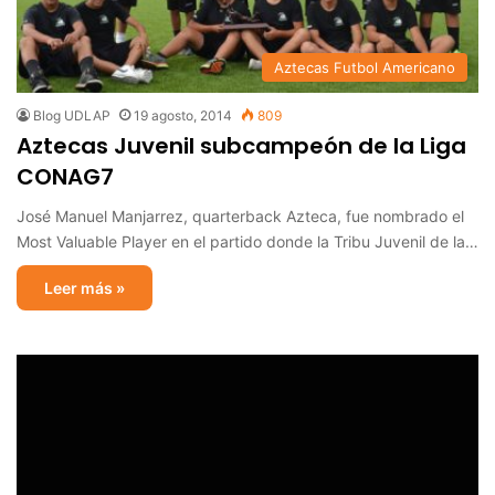
Aztecas Futbol Americano
Blog UDLAP
19 agosto, 2014
809
Aztecas Juvenil subcampeón de la Liga
CONAG7
José Manuel Manjarrez, quarterback Azteca, fue nombrado el
Most Valuable Player en el partido donde la Tribu Juvenil de la…
Leer más »