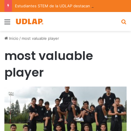
Estudiantes STEM de la UDLAP destacan en el MUTVI 2026
Menu
B
Inicio
/
most valuable player
most valuable
player