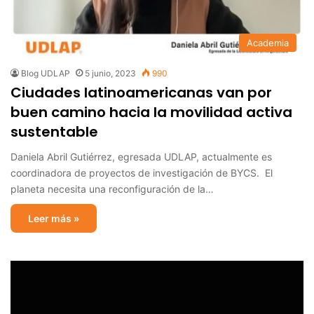
Academia
Blog UDLAP
5 junio, 2023
990
Ciudades latinoamericanas van por
buen camino hacia la movilidad activa
sustentable
Daniela Abril Gutiérrez, egresada UDLAP, actualmente es
coordinadora de proyectos de investigación de BYCS. El
planeta necesita una reconfiguración de la…
Leer más »