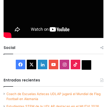
Social
Facebook
X
LinkedIn
YouTube
Instagram
TikTok
Thread
Entradas recientes
Coach de Escuelas Aztecas UDLAP jugará el Mundial de Flag
Football en Alemania
Estudiantes STEM de la UDLAP destacan en el MUTVI 2026