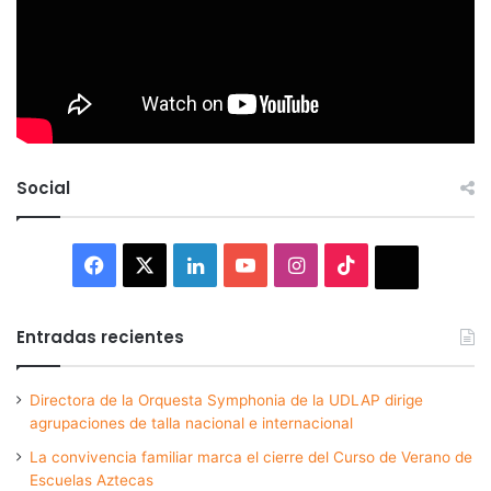
Social
Facebook
X
LinkedIn
YouTube
Instagram
TikTok
Thread
Entradas recientes
Directora de la Orquesta Symphonia de la UDLAP dirige
agrupaciones de talla nacional e internacional
La convivencia familiar marca el cierre del Curso de Verano de
Escuelas Aztecas