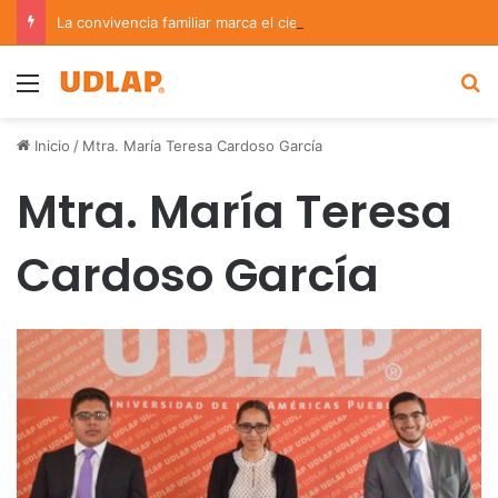
La convivencia familiar marca el cierre del Curso de Verano de Escuelas Aztecas
Menu
B
Inicio
/
Mtra. María Teresa Cardoso García
Mtra. María Teresa
Cardoso García