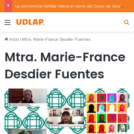
La convivencia familiar marca el cierre del Curso de Verano de Escuelas Aztecas
Menu
B
Inicio
/
Mtra. Marie-France Desdier Fuentes
Mtra. Marie-France
Desdier Fuentes