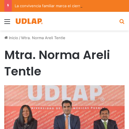
La convivencia familiar marca el cierre del Curso de Verano de Escuelas Aztecas
Menu
B
Inicio
/
Mtra. Norma Areli Tentle
Mtra. Norma Areli
Tentle