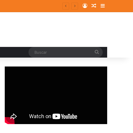
Log In
Random Article
Sidebar
Buscar