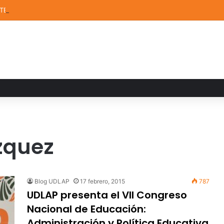
STEM de la UDLAP destacan en el MUTVI 2026
ázquez
Blog UDLAP
17 febrero, 2015
787
UDLAP presenta el VII Congreso
Nacional de Educación:
Administración y Política Educativa