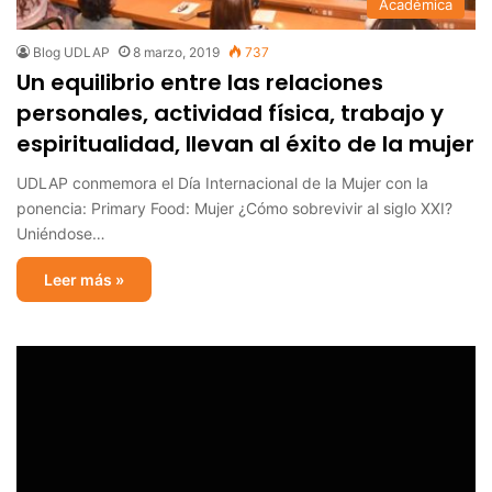
Académica
Blog UDLAP
8 marzo, 2019
737
Un equilibrio entre las relaciones
personales, actividad física, trabajo y
espiritualidad, llevan al éxito de la mujer
UDLAP conmemora el Día Internacional de la Mujer con la
ponencia: Primary Food: Mujer ¿Cómo sobrevivir al siglo XXI?
Uniéndose…
Leer más »