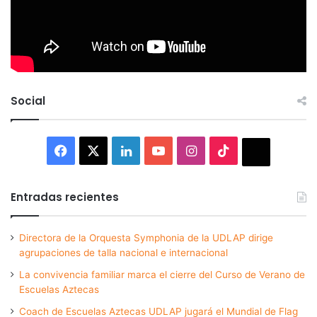
Social
Facebook
X
LinkedIn
YouTube
Instagram
TikTok
Thread
Entradas recientes
Directora de la Orquesta Symphonia de la UDLAP dirige
agrupaciones de talla nacional e internacional
La convivencia familiar marca el cierre del Curso de Verano de
Escuelas Aztecas
Coach de Escuelas Aztecas UDLAP jugará el Mundial de Flag