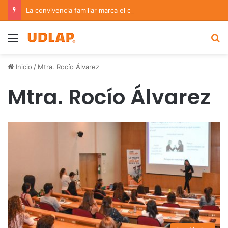
La convivencia familiar marca el cierre del Curso de Verano de Escuelas Aztecas
Menu
B
Inicio
/
Mtra. Rocío Álvarez
Mtra. Rocío Álvarez