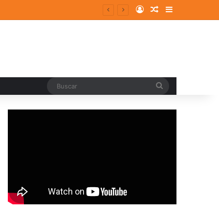
Log In
Random Article
Sidebar
Buscar