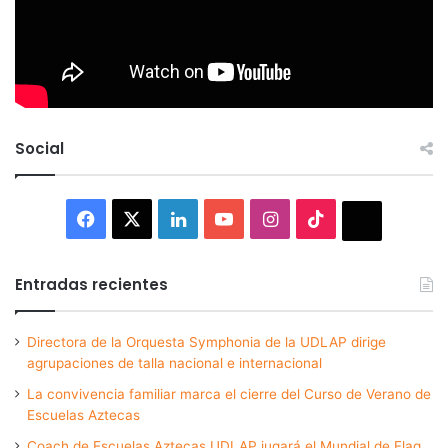
Social
Facebook
X
LinkedIn
YouTube
Instagram
TikTok
Thread
Entradas recientes
Directora de la Orquesta Symphonia de la UDLAP dirige
agrupaciones de talla nacional e internacional
La convivencia familiar marca el cierre del Curso de Verano de
Escuelas Aztecas
Coach de Escuelas Aztecas UDLAP jugará el Mundial de Flag