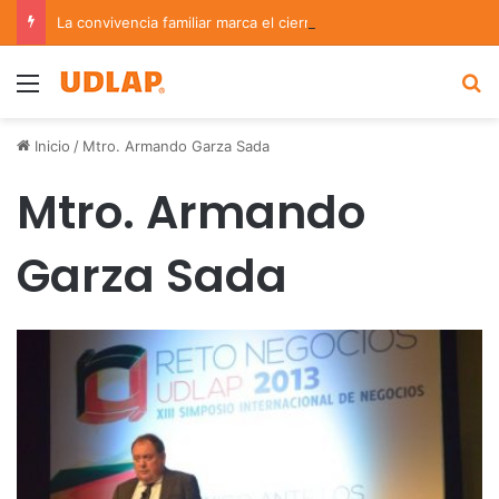
La convivencia familiar marca el cierre del Curso de Verano de Escuelas Aztecas
Menu
B
Inicio
/
Mtro. Armando Garza Sada
Mtro. Armando
Garza Sada