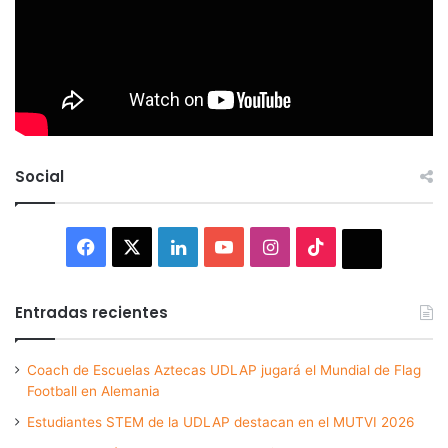
Social
Facebook
X
LinkedIn
YouTube
Instagram
TikTok
Thread
Entradas recientes
Coach de Escuelas Aztecas UDLAP jugará el Mundial de Flag
Football en Alemania
Estudiantes STEM de la UDLAP destacan en el MUTVI 2026