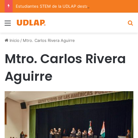
Estudiantes STEM de la UDLAP destacan en el MUTVI 2026
Menu
B
Inicio
/
Mtro. Carlos Rivera Aguirre
Mtro. Carlos Rivera
Aguirre