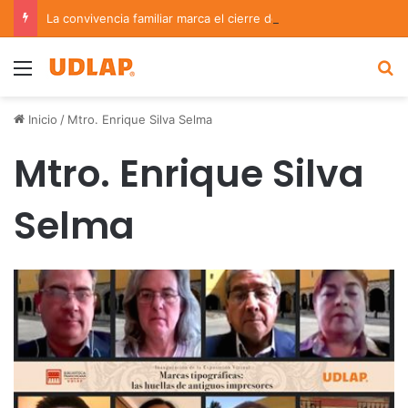
La convivencia familiar marca el cierre del Curso de Verano de Escuelas Aztecas
Menu
B
Inicio
/
Mtro. Enrique Silva Selma
Mtro. Enrique Silva
Selma