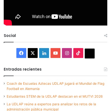
Social
Facebook
X
LinkedIn
YouTube
Instagram
TikTok
Thread
Entradas recientes
Coach de Escuelas Aztecas UDLAP jugará el Mundial de Flag
Football en Alemania
Estudiantes STEM de la UDLAP destacan en el MUTVI 2026
La UDLAP reúne a expertos para analizar los retos de la
administración pública municipal