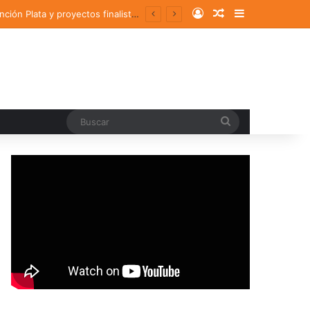
Log In
Random Article
Sidebar
Comunidad UDLAP destaca en los Premios a! Diseño 2025 con un galardón, una Mención Plata y proyectos finalistas
Buscar