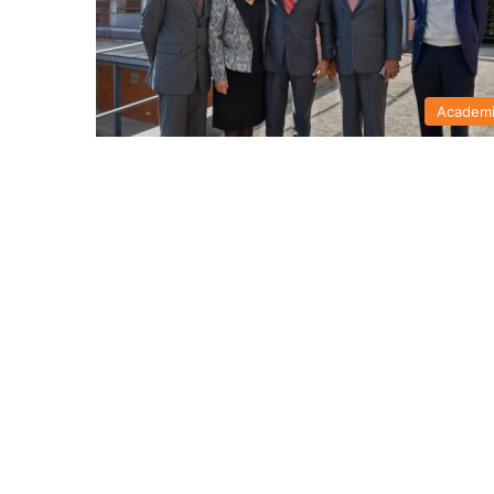
Academ