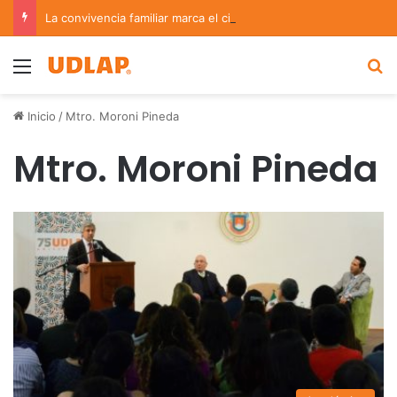
La convivencia familiar marca el cierre del Curso de Verano de Escuelas Aztecas
Menu
B
Inicio
/
Mtro. Moroni Pineda
Mtro. Moroni Pineda