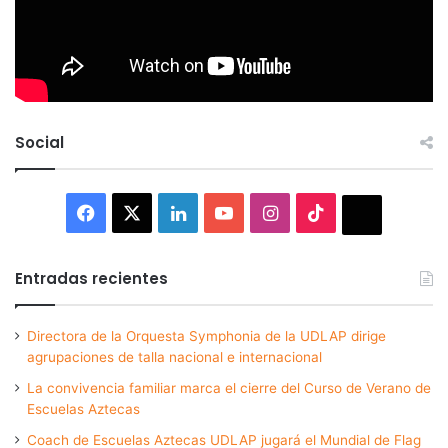
Social
Facebook
X
LinkedIn
YouTube
Instagram
TikTok
Thread
Entradas recientes
Directora de la Orquesta Symphonia de la UDLAP dirige
agrupaciones de talla nacional e internacional
La convivencia familiar marca el cierre del Curso de Verano de
Escuelas Aztecas
Coach de Escuelas Aztecas UDLAP jugará el Mundial de Flag