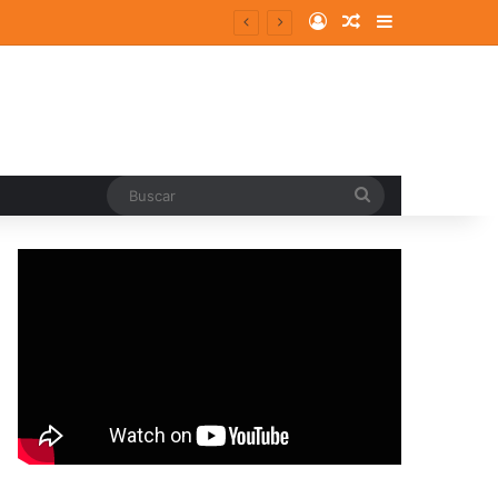
Log In
Random Article
Sidebar
entes y consolidados
Buscar