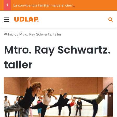
La convivencia familiar marca el cierre del Curso de Verano de Escuelas Aztecas
Menu
B
Inicio
/
Mtro. Ray Schwartz. taller
Mtro. Ray Schwartz.
taller