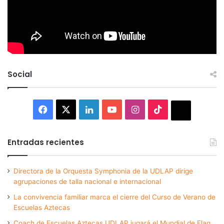
Social
Facebook
X
LinkedIn
YouTube
Instagram
TikTok
Thread
Entradas recientes
Directora de la Orquesta Symphonia de la UDLAP dirige
agrupaciones de talla nacional e internacional
La convivencia familiar marca el cierre del Curso de Verano de
Escuelas Aztecas
Coach de Escuelas Aztecas UDLAP jugará el Mundial de Flag